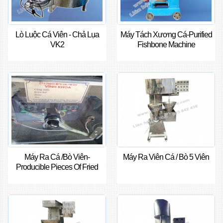
Lò Luộc Cá Viên - Chả Lụa
Máy Tách Xương Cá-Purified
VK2
Fishbone Machine
Máy Ra Cá /bò Viên-
Máy Ra Viên Cá / Bò 5 Viên
Producible Pieces Of Fried
Fish Machine