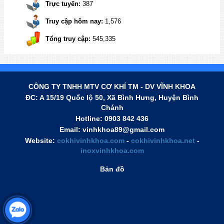
Trực tuyến:
387
Truy cập hôm nay:
1,576
Tổng truy cập:
545,335
Công Ty TNHH MTV Cơ Khí TM DV Vĩnh Khoa chuyên
cung cấp Máy chuốt vỏ mía - Polished sugarcane machine
CÔNG TY TNHH MTV CƠ KHÍ TM - DV VĨNH KHOA
ĐC: A 15/19 Quốc lộ 50, Xã Bình Hưng, Huyện Bình
Chánh
Hotline:
0903 842 436
Email: vinhkhoa89@gmail.com
Website:
cokhivinhkhoa.com
-
cokhivinhkhoa.net
-
inoxvinhkhoa.com
Bản đồ