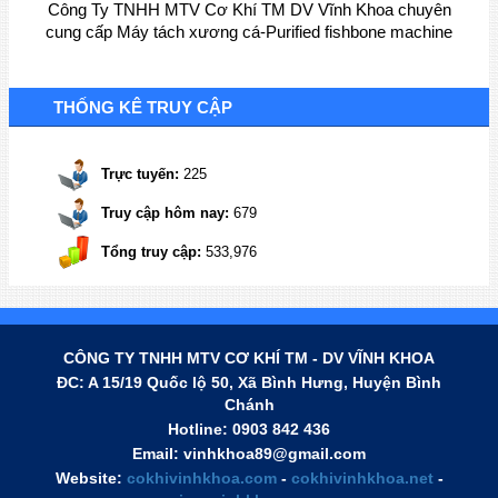
Công Ty TNHH MTV Cơ Khí TM DV Vĩnh Khoa chuyên
cung cấp Máy tách xương cá-Purified fishbone machine
THỐNG KÊ TRUY CẬP
Trực tuyến:
225
Truy cập hôm nay:
679
Tổng truy cập:
533,976
Công Ty TNHH MTV Cơ Khí TM DV Vĩnh Khoa chuyên
cung cấp Máy ra cá /bò viên-Producible pieces of fried fish
machine
CÔNG TY TNHH MTV CƠ KHÍ TM - DV VĨNH KHOA
ĐC: A 15/19 Quốc lộ 50, Xã Bình Hưng, Huyện Bình
Chánh
Hotline:
0903 842 436
Email: vinhkhoa89@gmail.com
Website:
cokhivinhkhoa.com
-
cokhivinhkhoa.net
-